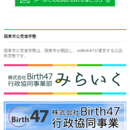
国東市公営進学塾
国東市公営進学塾は、国東市が開設し、㈱Birth47が運営する公設
民営塾です。