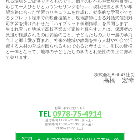
れる環境をご提供できるものです。個々のレベルや受験科目等に
応じて一人ひとりとカウンセリングを行い、現状把握と学力や希
望進路に合った学習カリキュラムを作成し、効率的な学習ができ
るタブレット端末での映像授業と、現地講師による対話式個別対
応学習を掛け合わせた「ハイブリッド個別指導」を展開します。
生まれ育った地域で高校卒業まで家族と暮らすことは、保護者の
負担が軽減されるのは勿論のこと、子どもたちのより一層の学力
向上と郷土愛が育まれ、将来の地域や故郷を担う人材や社会で活
躍する人材の育成が図られるものであると考えます。町民の皆様
と一体となって、地域の子どもたちの学力と利便性の向上に努め
て参ります。
株式会社Birth47社長
高橋 宏幸
お問い合わせはこちら
TEL
0978-75-4914
受付時間 11:00～21:00（月～土）
開校時間 16:30～21:30（月～金）
13:00～20:00（土）