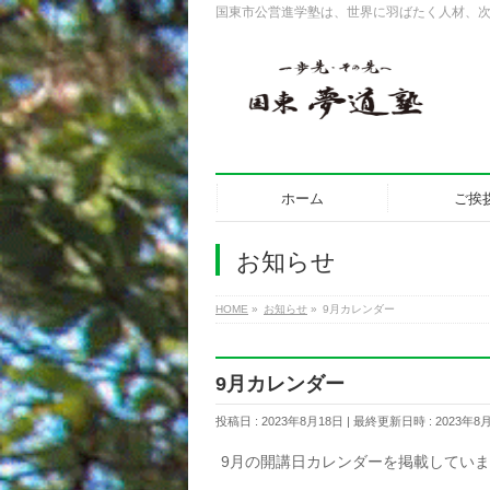
国東市公営進学塾は、世界に羽ばたく人材、
ホーム
ご挨
お知らせ
HOME
»
お知らせ
»
9月カレンダー
9月カレンダー
投稿日 : 2023年8月18日
最終更新日時 : 2023年8
9月の開講日カレンダーを掲載してい