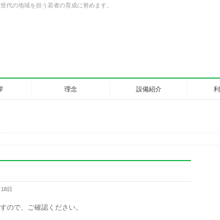
次世代の地域を担う若者の育成に努めます。
拶
理念
設備紹介
利
月18日
ますので、ご確認ください。